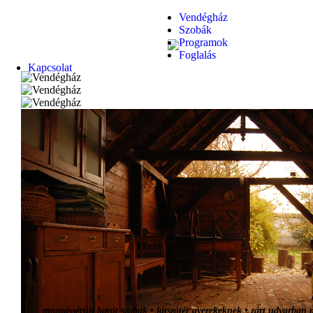
Vendégház
Szobák
Programok
Foglalás
Kapcsolat
mozgássérült barát szobák • játszótér gyerekeknek • zárt udvarban p