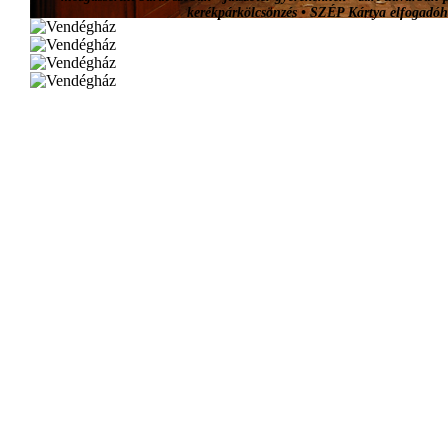
kerékpárkölcsönzés
• SZÉP Kártya elfogadóh