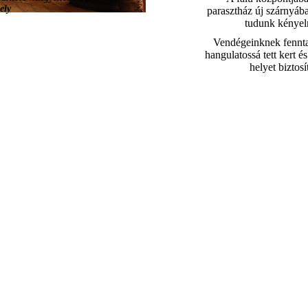
ely
parasztház új szárnyáb
tudunk kényelm
Vendégeinknek fenntar
hangulatossá tett kert és
helyet biztos