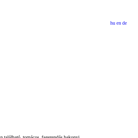
hu
en
de
n található, tornácos, fagerendás bakonyi