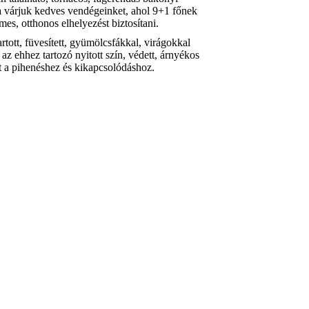
a várjuk kedves vendégeinket, ahol 9+1 főnek
es, otthonos elhelyezést biztosítani.
tott, füvesített, gyümölcsfákkal, virágokkal
 az ehhez tartozó nyitott szín, védett, árnyékos
ít a pihenéshez és kikapcsolódáshoz.