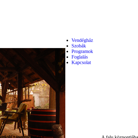
Vendégház
Szobák
Programok
Foglalás
Kapcsolat
arkoló • ingyenes wi-fi •
A falu központjába